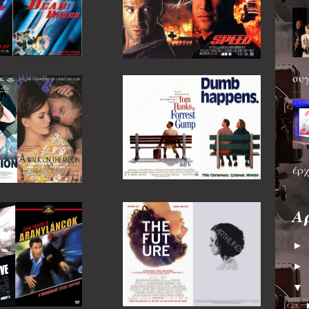
συγ
έρχ
Α
►
►
▼