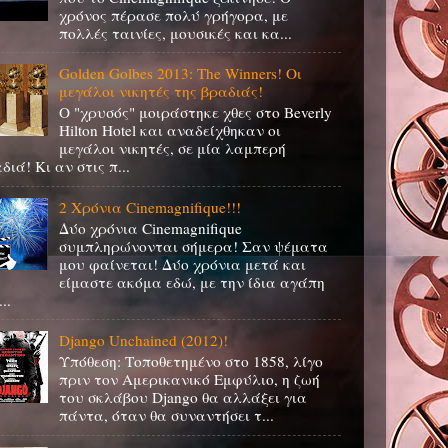
χρόνος πέρασε πολύ γρήγορα, με
πολλές ταινίες, μουσικές και κα...
Golden Golbes 2013: The Winners! Οι
μεγάλοι νικητές της βραδιάς!
Ο "χρυσός" μοιράστηκε χθες στο Beverly
Hilton Hotel και αναδείχθηκαν οι
μεγάλοι νικητές, σε μία λαμπερή
διά! Κι αν στις π...
2 Χρόνια Cinemagnifique!!!
Δύο χρόνια Cinemagnifique
συμπληρώνονται σήμερα! Σαν ψέματα
μου φαίνεται! Δύο χρόνια μετά και
είμαστε ακόμα εδώ, με την ίδια αγάπη
..
Django Unchained (2012)!
Υπόθεση: Τοποθετημένο στο 1858, λίγο
πριν τον Αμερικανικό Εμφύλιο, η ζωή
του σκλάβου Django θα αλλάξει για
πάντα, όταν θα συναντήσει τ...