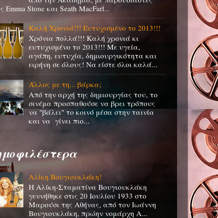
ς Emma Stone και Seath MacFarl...
Καλή Χρονιά!!! Ευτυχισμένο το 2013!!!
Χρόνια πολλά!!! Καλή χρονιά κι
ευτυχισμένο το 2013!!! Με υγεία,
αγάπη, ευτυχία, δημιουργικότητα και
ειρήνη σε όλους! Να είστε όλοι καλά...
Άλλος με τη... βάρκα;
Από την αρχή της δημιουργίας του, το
σινέμα προσπαθούσε να βρει τρόπους
να "βάλει" το κοινό μέσα στην ταινία
και να γίνει πιο...
ημοφιλέστερα
Αλίκη Βουγιουκλάκη!
Η Αλίκη-Σταματίνα Βουγιουκλάκη
γεννήθηκε στις 20 Ιουλίου 1933 στο
Μαρούσι της Αθήνας, από τον Ιωάννη
Βουγιουκλάκη, πρώην νομάρχη Α...