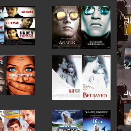
του
Δ