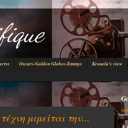
fique
ματα
Oscars-Golden Globes-Emmys
Krouela's view
Go
Sel
 τέχνη μιμείται την...
Α