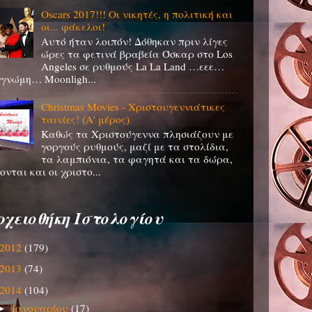
Oscars 2017!!! Οι νικητές, η πολιτική και
οι... φάκελοι!
Αυτό ήταν λοιπόν! Δόθηκαν πριν λίγες
ώρες τα φετινά βραβεία Όσκαρ στο Los
Angeles σε ρυθμούς La La Land …εεε…
γνώμη… Moonligh...
Christmas Movies - Χριστουγεννιάτικες
ταινίες! (Α' μέρος)
Καθώς τα Χριστούγεννα πλησιάζουν με
γοργούς ρυθμούς, μαζί με τα στολίδια,
τα λαμπιόνια, τα φαγητά και τα δώρα,
ονται και οι χριστο...
ρχειοθήκη Ιστολογίου
2012
(179)
2013
(74)
2014
(104)
Ιανουαρίου
(17)
►