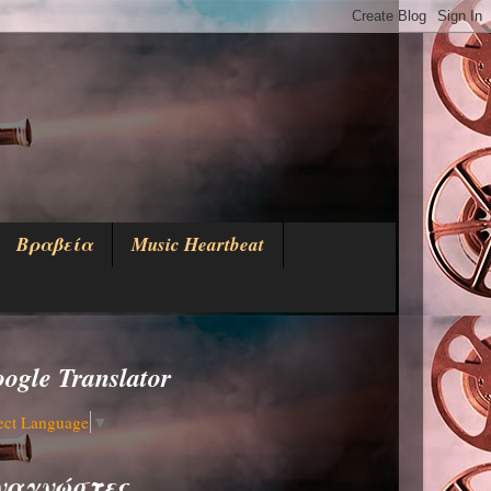
Βραβεία
Music Heartbeat
ogle Translator
ect Language
▼
ναγνώστες