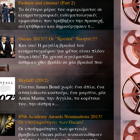
Fashion and cinema! (Part 2)
Το δεύτερο μέρος του αφιερώματος σε
κινηματογραφικές ενδυματολογικές
εμφανίσεις που τράβηξαν την προσοχή,
συζητήθηκαν και δημιούργησαν τ...
Oscars 2013!!! Οι "Χρυσοί" Νικητές!!!
Και ναι! Η μεγάλη βραδιά του
κινηματογράφου για φέτος είναι πλέον
παρελθόν! Τα χρυσά αγαλματίδια
δόθηκαν χθες βράδυ σε μία βραδιά που
Skyfall! (2012)
Γίνεται James Bond χωρίς ένα όπλο, ένα
ατσαλάκωτο κοστούμι, ένα μαρτίνι, μία
Aston Martin, την Αγγλία, τα κορίτσια
του, την άσπρη κ...
85th Academy Awards Nominations 2013!
Οι υποψηφιότητες των Oscars!
Οι υποψηφιότητες των φετινών
βραβείων Oscars μόλις ανακοινώθηκαν
από την Ακαδημία, με παρουσιαστές