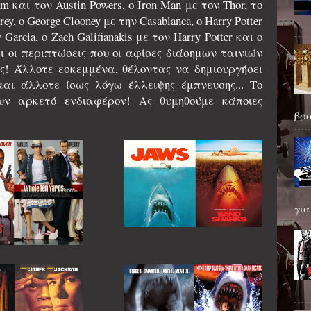
am και τον Austin Powers, ο Iron Man με τον Thor, το
ey, ο George Clooney με την Casablanca, o Harry Potter
arcia, ο Zach Galifianakis με τον Harry Potter και ο
αι οι περιπτώσεις που οι αφίσες διάσημων ταινιών
ες! Άλλοτε εσκεμμένα, θέλοντας να δημιουργήσει
και άλλοτε ίσως λόγω έλλειψης έμπνευσης... Το
υν αρκετό ενδιαφέρον! Ας θυμηθούμε κάποιες
βρα
για.