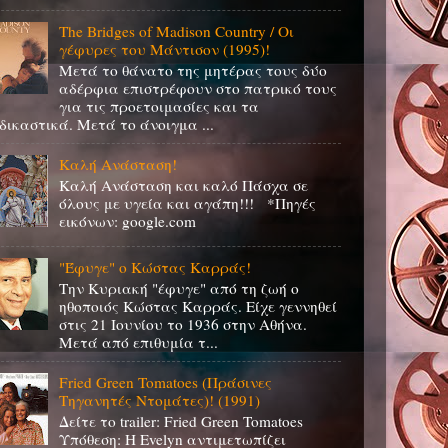
The Bridges of Madison Country / Οι
γέφυρες του Μάντισον (1995)!
Μετά το θάνατο της μητέρας τους δύο
αδέρφια επιστρέφουν στο πατρικό τους
για τις προετοιμασίες και τα
δικαστικά. Μετά το άνοιγμα ...
Καλή Ανάσταση!
Καλή Ανάσταση και καλό Πάσχα σε
όλους με υγεία και αγάπη!!! *Πηγές
εικόνων: google.com
"Έφυγε" ο Κώστας Καρράς!
Την Κυριακή "έφυγε" από τη ζωή ο
ηθοποιός Κώστας Καρράς. Είχε γεννηθεί
στις 21 Ιουνίου το 1936 στην Αθήνα.
Μετά από επιθυμία τ...
Fried Green Tomatoes (Πράσινες
Τηγανητές Ντομάτες)! (1991)
Δείτε το trailer: Fried Green Tomatoes
Υπόθεση: Η Evelyn αντιμετωπίζει