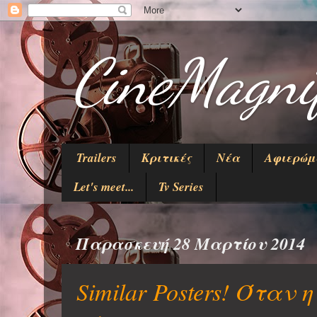
CineMagni
Trailers
Κριτικές
Νέα
Αφιερώ
Let's meet...
Tv Series
Παρασκευή 28 Μαρτίου 2014
Similar Posters! Όταν η