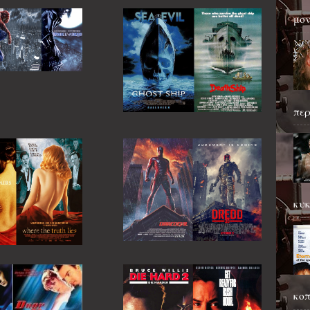
μον
περ
κυκ
κοπ