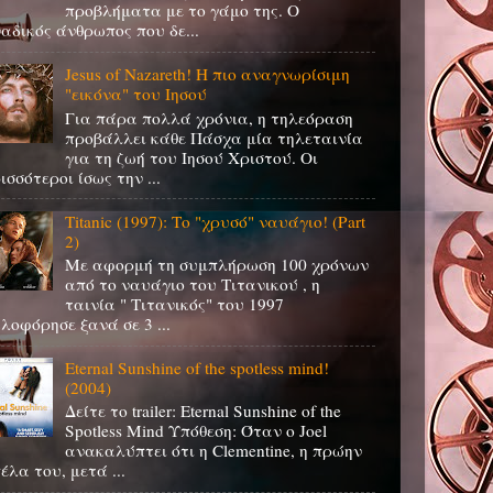
προβλήματα με το γάμο της. Ο
αδικός άνθρωπος που δε...
Jesus of Nazareth! Η πιο αναγνωρίσιμη
"εικόνα" του Ιησού
Για πάρα πολλά χρόνια, η τηλεόραση
προβάλλει κάθε Πάσχα μία τηλεταινία
για τη ζωή του Ιησού Χριστού. Οι
ισσότεροι ίσως την ...
Titanic (1997): Το "χρυσό" ναυάγιο! (Part
2)
Με αφορμή τη συμπλήρωση 100 χρόνων
από το ναυάγιο του Τιτανικού , η
ταινία " Τιτανικός" του 1997
λοφόρησε ξανά σε 3 ...
Eternal Sunshine of the spotless mind!
(2004)
Δείτε το trailer: Eternal Sunshine of the
Spotless Mind Υπόθεση: Όταν ο Joel
ανακαλύπτει ότι η Clementine, η πρώην
έλα του, μετά ...